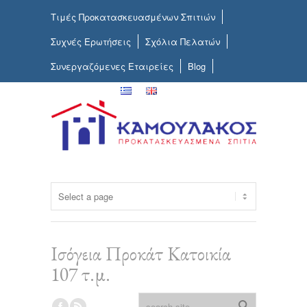
Τιμές Προκατασκευασμένων Σπιτιών
Συχνές Ερωτήσεις
Σχόλια Πελατών
Συνεργαζόμενες Εταιρείες
Blog
Επικοινωνία
Ισόγεια Προκάτ Κατοικία
107 τ.μ.