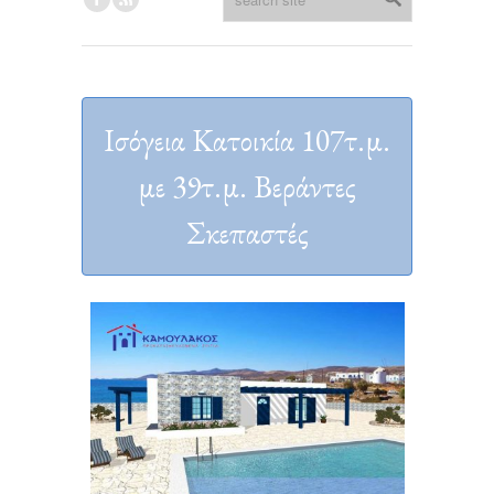
Ισόγεια Κατοικία 107τ.μ.
με 39τ.μ. Βεράντες
Σκεπαστές