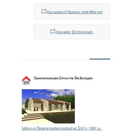
Κατασκευή Προκάτ από Μπετόν
Οικιακός Εξοπλισμός
Προκατασκευασμένα Σπίτια στην Ίδια Κατηγορία
Ισόγειο Προκατασκευασμένο Σπίτι 100τ.μ.