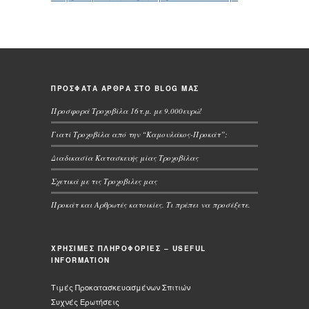
ΠΡΟΣΦΑΤΑ ΑΡΘΡΑ ΣΤΟ BLOG ΜΑΣ
Προσφορά Τροχοβίλα 16τ.μ. με 9.000ευρώ!
Γιατί Τροχοβίλα από την “Καμουλάκος-Προκάτ”;
Διαδικασία Κατασκευής μίας Τροχοβίλας
Σχετικά με τις Τροχοβιλες μας
Προκάτ και Αρθρωτές κατοικίες. Τι πρέπει να προσέξετε.
ΧΡΗΣΙΜΕΣ ΠΛΗΡΟΦΟΡΙΕΣ – USEFUL
INFORMATION
Τιμές Προκατασκευασμένων Σπιτιών
Συχνές Ερωτήσεις