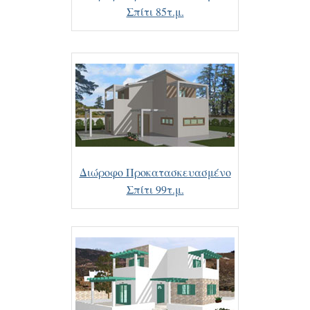
Σπίτι 85τ.μ.
Διώροφο Προκατασκευασμένο
Σπίτι 99τ.μ.