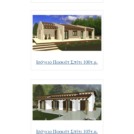
Ισόγειο Προκάτ Σπίτι 100τ.μ.
Ισόγειο Προκάτ Σπίτι 105τ.μ.