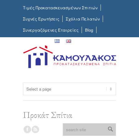
Τιμές Προκατασκευασμένων Σπιτιών
Συχνές Ερωτήσεις
Σχόλια Πελατών
Συνεργαζόμενες Εταιρείες
Blog
Επικοινωνία
Προκάτ Σπίτια