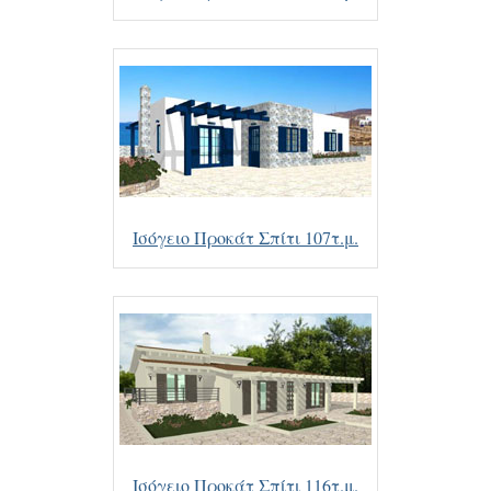
Ισόγειο Προκάτ Σπίτι 107τ.μ.
Ισόγειο Προκάτ Σπίτι 116τ.μ.