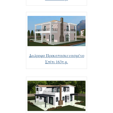
Διώροφο Προκατασκευασμένο
Σπίτι 163τ.μ.