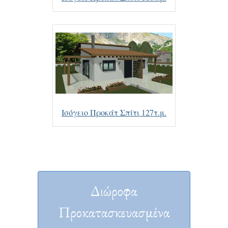
Ισόγειο Προκάτ Σπίτι 127τ.μ.
Διώροφα
Προκατασκευασμένα