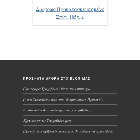
Διώροφο Προκατασκευασμένο
Σπίτι 185τ.μ.
ΠΡΟΣΦΑΤΑ ΑΡΘΡΑ ΣΤΟ BLOG ΜΑΣ
Προσφορά Τροχοβίλα 16τ.μ. με 9.000ευρώ!
Γιατί Τροχοβίλα από την “Καμουλάκος-Προκάτ”;
Διαδικασία Κατασκευής μίας Τροχοβίλας
Σχετικά με τις Τροχοβιλες μας
Προκάτ και Αρθρωτές κατοικίες. Τι πρέπει να προσέξετε.