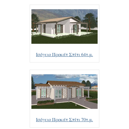
Ισόγειο Προκάτ Σπίτι 64τ.μ.
Ισόγειο Προκάτ Σπίτι 70τ.μ.