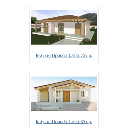
Ισόγειο Προκάτ Σπίτι 75τ.μ.
Ισόγειο Προκάτ Σπίτι 85τ.μ.