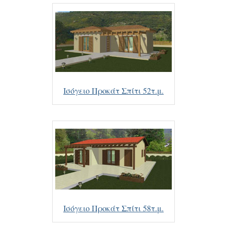
Ισόγειο Προκάτ Σπίτι 52τ.μ.
Ισόγειο Προκάτ Σπίτι 58τ.μ.